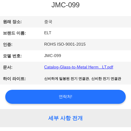
하
JMC-099
여
원래 장소:
중국
공
ELT
브랜드 이름:
장
ROHS ISO-9001-2015
인증:
여
JMC-099
모델 번호:
행
Catalog-Glass-to-Metal Herm...LT.pdf
문서:
,
하이 라이트:
신비하게 밀봉된 전기 연결관
신비한 전기 연결관
품
연락처!
질
관
세부 사항 전개
리