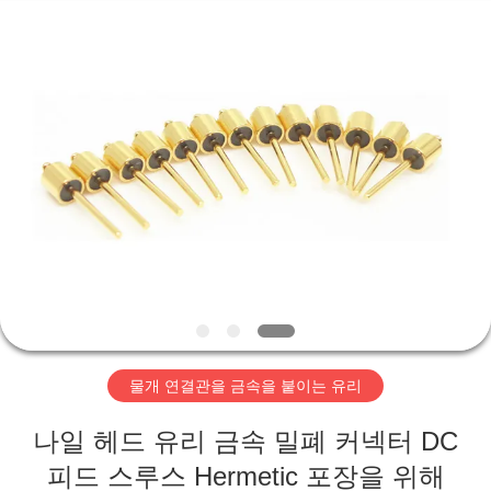
-
2026
Xi'an
Elite
Electronics
Co.,
Ltd..
All
집
Rights
Reserved.
제
품
우
리
물개 연결관을 금속을 붙이는 유리
에
나일 헤드 유리 금속 밀폐 커넥터 DC
대
피드 스루스 Hermetic 포장을 위해