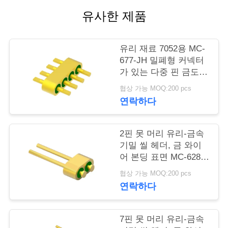
유사한 제품
연
락
유리 재료 7052용 MC-
주
677-JH 밀폐형 커넥터
가 있는 다중 핀 금도금
세
4핀 헤더
협상 가능 MOQ:200 pcs
요
연락하다
2핀 못 머리 유리-금속
뉴
기밀 씰 헤더, 금 와이
스
어 본딩 표면 MC-628-
JH
협상 가능 MOQ:200 pcs
연락하다
인
용
7핀 못 머리 유리-금속