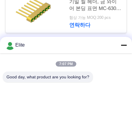
기밀 씰 헤더, 금 와이
문
어 본딩 표면 MC-630-
을
JH
협상 가능 MOQ:200 pcs
연락하다
요
구
Elite
모든
하
세
7:07 PM
SMA RF 연결관
SMP RF 연결관
요
Good day, what product are you looking for?
1.0 밀리미터 알에프
SMPM RF 연결관
VR
커넥터
SHOW
1.85 밀리미터 알에프
2.4mm RF 연결관
커넥터
사