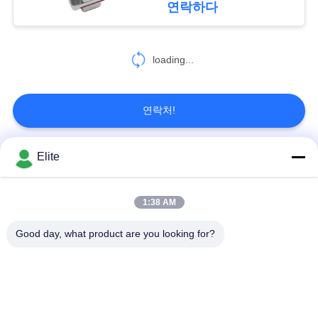
이
연락하다
70
트
맵
loading...
SSMA RF 커넥터
PRIVACY
연락처!
POLICY
Elite
모든
90
시리즈 RF 어댑터
1:38 AM
SMA RF 연결관
SMP RF 연결관
사이에
Good day, what product are you looking for?
1.0 밀리미터 알에프
SMPM RF 연결관
커넥터
1.85 밀리미터 알에프