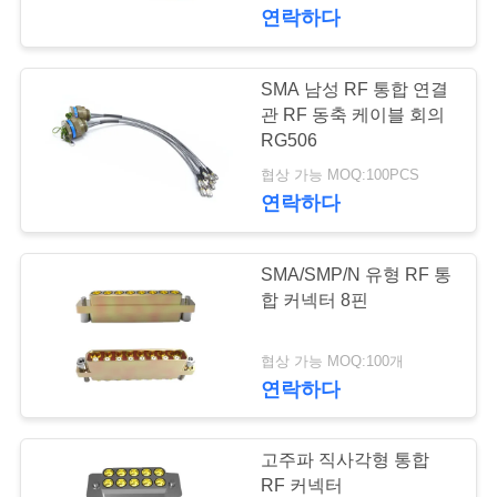
하
연락하다
여
SMA 남성 RF 통합 연결
98
공
관 RF 동축 케이블 회의
RG506
SMPM RF 연결관
장
협상 가능 MOQ:100PCS
연락하다
여
행
SMA/SMP/N 유형 RF 통
합 커넥터 8핀
품
23
협상 가능 MOQ:100개
1.0 밀리미터 알에프
질
연락하다
관
커넥터
리
고주파 직사각형 통합
RF 커넥터