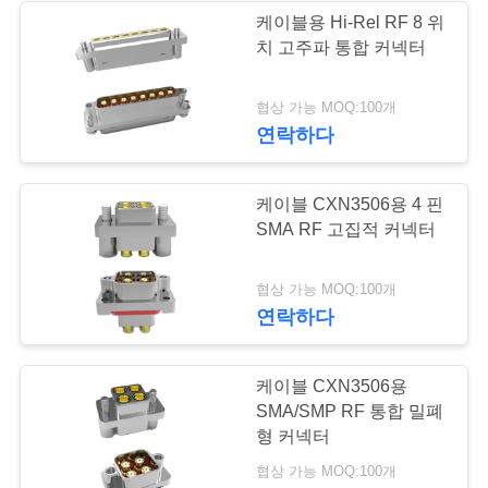
문
케이블용 Hi-Rel RF 8 위
치 고주파 통합 커넥터
을
135
요
협상 가능 MOQ:100개
2.92mm RF 연결관
연락하다
구
하
케이블 CXN3506용 4 핀
세
SMA RF 고집적 커넥터
요
15
협상 가능 MOQ:100개
연락하다
3.5 밀리미터 알에프
VR
커넥터
SHOW
케이블 CXN3506용
SMA/SMP RF 통합 밀폐
형 커넥터
사
협상 가능 MOQ:100개