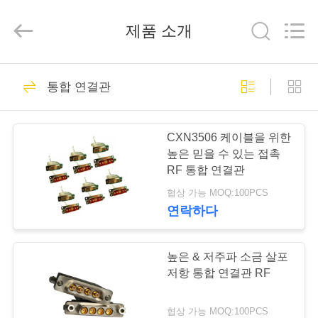
-
2026
Xi'an
제품 소개
Elite
Electronics
Co.,
Ltd..
All
집
207
Rights
Reserved.
통합 연결관
SMA RF 연결관
제
CXN3506 케이블을 위한
품
높은 믿을 수 있는 접촉
RF 통합 연결관
협상 가능 MOQ:100PCS
우
연락하다
236
리
에
높은 & 저주파 소금 살포
SMP RF 연결관
저항 통합 연결관 RF
대
협상 가능 MOQ:100PCS