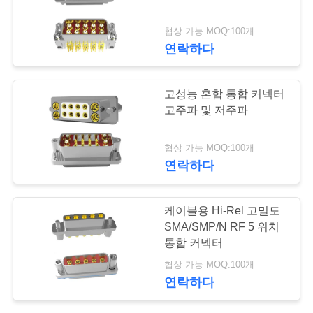
연
협상 가능 MOQ:100개
12
연락하다
락
1.85 밀리미터 알에
주
고성능 혼합 통합 커넥터
프 커넥터
세
고주파 및 저주파
요
협상 가능 MOQ:100개
연락하다
뉴
40
케이블용 Hi-Rel 고밀도
스
SMA/SMP/N RF 5 위치
2.4mm RF 연결관
통합 커넥터
인
협상 가능 MOQ:100개
연락하다
용