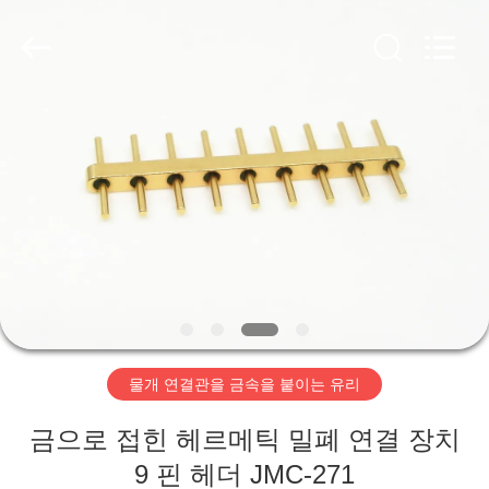
-
2026
Xi'an
Elite
Electronics
Co.,
Ltd..
All
집
Rights
Reserved.
제
품
우
리
물개 연결관을 금속을 붙이는 유리
에
금으로 접힌 헤르메틱 밀폐 연결 장치
대
9 핀 헤더 JMC-271