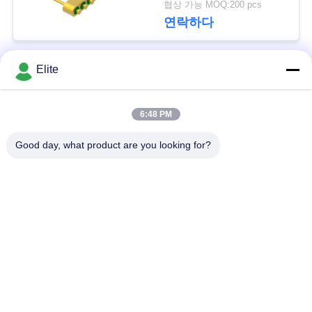
문
협상 가능 MOQ:200 pcs
연락하다
을
요
Elite
모든
구
6:48 PM
하
SMA RF 연결관
SMP RF 연결관
세
Good day, what product are you looking for?
1.0 밀리미터 알에프
요
SMPM RF 연결관
커넥터
VR
1.85 밀리미터 알에프
2.4mm RF 연결관
커넥터
SHOW
3.5 밀리미터 알에프
SITEMAP
2.92mm RF 연결관
커넥터