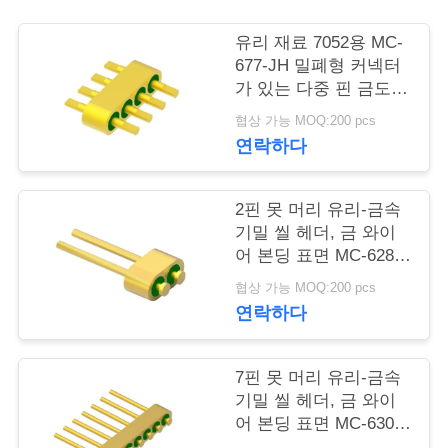
연
유리 재료 7052용 MC-
677-JH 밀폐형 커넥터
락
가 있는 다중 핀 금도금
4핀 헤더
주
협상 가능 MOQ:200 pcs
연락하다
세
요
2핀 못 머리 유리-금속
기밀 씰 헤더, 금 와이
어 본딩 표면 MC-628-
뉴
JH
협상 가능 MOQ:200 pcs
스
연락하다
인
7핀 못 머리 유리-금속
기밀 씰 헤더, 금 와이
용
어 본딩 표면 MC-630-
JH