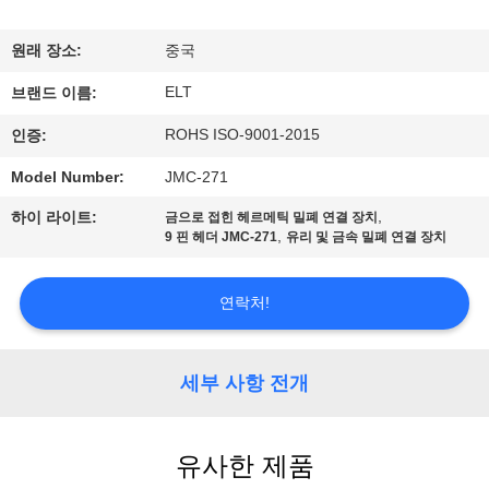
하
여
원래 장소:
중국
ELT
브랜드 이름:
공
ROHS ISO-9001-2015
인증:
장
Model Number:
JMC-271
여
,
하이 라이트:
금으로 접힌 헤르메틱 밀폐 연결 장치
,
9 핀 헤더 JMC-271
유리 및 금속 밀폐 연결 장치
행
연락처!
품
질
세부 사항 전개
관
리
유사한 제품