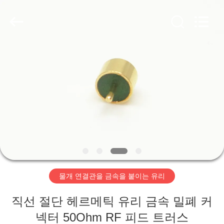
-
2026
Xi'an
Elite
Electronics
Co.,
Ltd..
All
집
Rights
Reserved.
제
품
우
리
물개 연결관을 금속을 붙이는 유리
에
직선 절단 헤르메틱 유리 금속 밀폐 커
대
넥터 50Ohm RF 피드 트러스