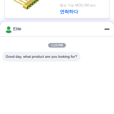
문
JH
협상 가능 MOQ:200 pcs
연락하다
을
요
Elite
구
모든
하
1:23 PM
SMA RF 연결관
SMP RF 연결관
세
Good day, what product are you looking for?
요
1.0 밀리미터 알에프
SMPM RF 연결관
커넥터
VR
1.85 밀리미터 알에프
SHOW
2.4mm RF 연결관
커넥터
사
3.5 밀리미터 알에프
2.92mm RF 연결관
커넥터