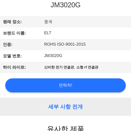
하
JM3020G
여
원래 장소:
중국
공
ELT
브랜드 이름:
장
ROHS ISO-9001-2015
인증:
여
JM3020G
모델 번호:
행
,
하이 라이트:
신비한 전기 연결관
소형 rf 연결관
연락처!
품
질
세부 사항 전개
관
리
유사한 제품