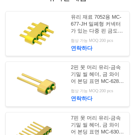
연
유리 재료 7052용 MC-
락
677-JH 밀폐형 커넥터
가 있는 다중 핀 금도금
주
4핀 헤더
협상 가능 MOQ:200 pcs
세
연락하다
요
2핀 못 머리 유리-금속
기밀 씰 헤더, 금 와이
뉴
어 본딩 표면 MC-628-
JH
협상 가능 MOQ:200 pcs
스
연락하다
인
7핀 못 머리 유리-금속
기밀 씰 헤더, 금 와이
용
어 본딩 표면 MC-630-