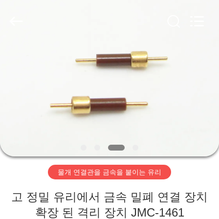
-
2026
Xi'an
Elite
Electronics
Co.,
Ltd..
All
집
Rights
Reserved.
제
품
우
리
물개 연결관을 금속을 붙이는 유리
에
고 정밀 유리에서 금속 밀폐 연결 장치
대
확장 된 격리 장치 JMC-1461