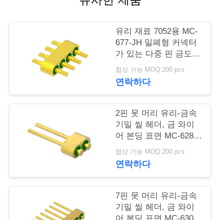
연
유리 재료 7052용 MC-
락
677-JH 밀폐형 커넥터
가 있는 다중 핀 금도금
주
4핀 헤더
협상 가능 MOQ:200 pcs
세
연락하다
요
2핀 못 머리 유리-금속
기밀 씰 헤더, 금 와이
뉴
어 본딩 표면 MC-628-
JH
스
협상 가능 MOQ:200 pcs
연락하다
인
7핀 못 머리 유리-금속
용
기밀 씰 헤더, 금 와이
어 본딩 표면 MC-630-