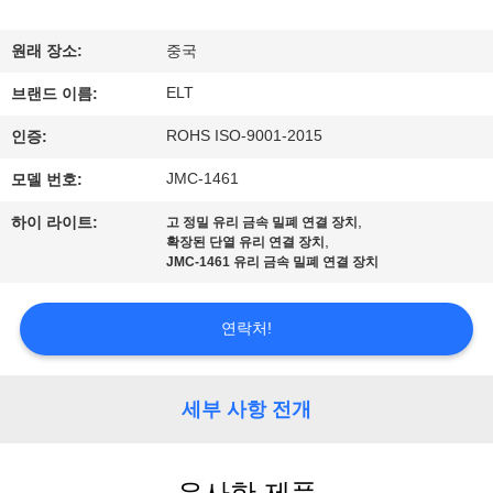
하
여
원래 장소:
중국
ELT
브랜드 이름:
공
ROHS ISO-9001-2015
인증:
장
JMC-1461
모델 번호:
여
,
하이 라이트:
고 정밀 유리 금속 밀폐 연결 장치
,
확장된 단열 유리 연결 장치
행
JMC-1461 유리 금속 밀폐 연결 장치
품
연락처!
질
세부 사항 전개
관
리
유사한 제품