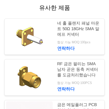
유사한 제품
연
락
네 홀 플랜지 패널 마운
주
트 50Ω 18GHz SMA 알
에프 커넥터
세
협상 가능 MOQ:100pcs
요
연락하다
RF 금은 팔리는 SMA
뉴
남자 곧은 동축 커넥터
스
를 도금처리했습니다
협상 가능 MOQ:100PCS
연락하다
인
용
금은 메일플러그 PCB