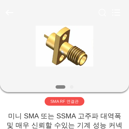
-
2026
Xi'an
Elite
Electronics
Co.,
Ltd..
All
집
Rights
Reserved.
제
품
우
리
SMA RF 연결관
에
미니 SMA 또는 SSMA 고주파 대역폭
대
및 매우 신뢰할 수있는 기계 성능 커넥