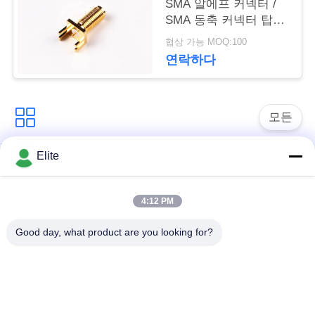
SMA 알에프 커넥터 /
문
SMA 동축 커넥터 탑재
을
를 도금처리했습니다
협상 가능 MOQ:100
연락하다
요
구
모든
하
세
Elite
SMA RF 연결관
SMP RF 연결관
요
4:12 PM
1.0 밀리미터 알에프
SMPM RF 연결관
VR
커넥터
Good day, what product are you looking for?
SHOW
1.85 밀리미터 알에프
2.4mm RF 연결관
커넥터
사