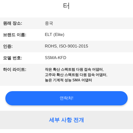
하
터
여
원래 장소:
중국
공
ELT (Elite)
브랜드 이름:
장
ROHS, ISO-9001-2015
인증:
여
SSMA-KFD
모델 번호:
행
,
하이 라이트:
작은 확산 스팩트럼 다원 접속 어댑터
,
고주파 확산 스팩트럼 다원 접속 어댑터
높은 기계적 성능 SMA 어댑터
품
연락처!
질
관
세부 사항 전개
리