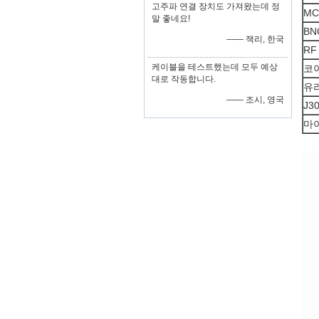
고주파 연결 장치도 가져왔는데 정
MC
말 좋네요!
BN
—— 잭리, 한국
RF
케이블을 테스트했는데 모두 예상
코
대로 작동합니다.
유
—— 조시, 영국
J3
마