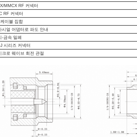
X/MMCX RF 커넥터
C RF 커넥터
 케이블 집합
아시얼 어댑터로 파도 안내
리-금속 밀폐
0J 시리즈 커넥터
이크로 웨이브 회전 관절