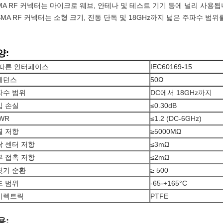
MA RF 커넥터는 마이크로 웨브, 안테나 및 테스트 기기 등에 널리 사용됩
 SMA RF 커넥터는 소형 크기, 진동 단독 및 18GHz까지 넓은 주파수 범
양:
 따른 인터페이스
IEC60169-15
페던스
50Ω
파수 범위
DC에서 18GHz까지
입 손실
≤0.30dB
WR
≤1.2 (DC-6GHz)
열 저항
≥5000MΩ
락 센터 저항
≤3mΩ
부 접촉 저항
≤2mΩ
짓기 순환
≥ 500
도 범위
-65-+165°C
이렉트릭
PTFE
용: