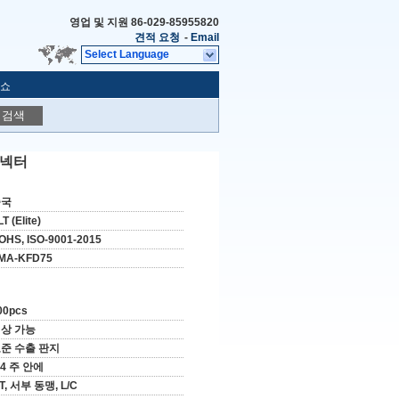
영업 및 지원
86-029-85955820
견적 요청
-
Email
Select Language
 쇼
검색
커넥터
중국
T (Elite)
OHS, ISO-9001-2015
MA-KFD75
00pcs
상 가능
준 수출 판지
-4 주 안에
/T, 서부 동맹, L/C