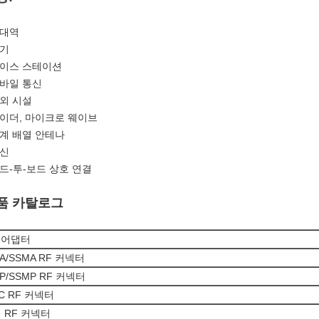
광대역
기기
베이스 스테이션
모바일 통신
야외 시설
레이더, 마이크로 웨이브
단계 배열 안테나
통신
보드-투-보드 상호 연결
품 카탈로그
 어댑터
A/SSMA RF 커넥터
P/SSMP RF 커넥터
C RF 커넥터
 RF 커넥터