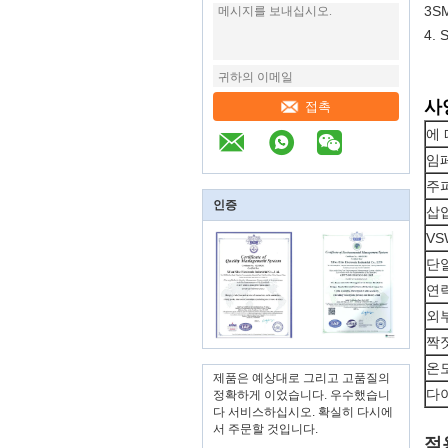
3S
4.
사
접촉
에
임
주
인증
삽
VS
단
연
외
짝
온
제품은 예상대로 그리고 고품질의
다
정확하게 이었습니다. 우수했습니
다 서비스하십시오. 확실히 다시에
서 주문할 것입니다.
적