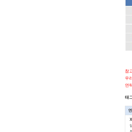
참고
우리
연
태그
연
X