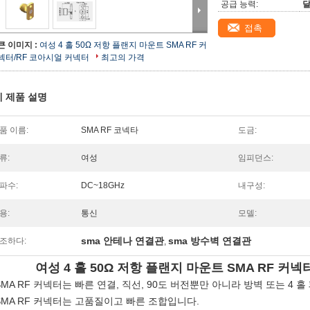
공급 능력:
달
접촉
큰 이미지 :
여성 4 홀 50Ω 저항 플랜지 마운트 SMA RF 커
넥터/RF 코아시얼 커넥터
최고의 가격
 제품 설명
품 이름:
SMA RF 코넥타
도금:
류:
여성
임피던스:
파수:
DC~18GHz
내구성:
용:
통신
모델:
sma 안테나 연결관
sma 방수벽 연결관
조하다:
,
여성 4 홀 50Ω 저항 플랜지 마운트 SMA RF 커
 SMA RF 커넥터는 빠른 연결, 직선, 90도 버전뿐만 아니라 방벽 또는 4
 SMA RF 커넥터는 고품질이고 빠른 조합입니다.