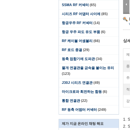
SSMA RF 커넥터
(65)
시리즈 RF 어댑터 사이에
(85)
항공우주 RF 커넥터
(14)
항공 우주 파도 유도 부품
(6)
상세
RF 케이블 어셈블리
(66)
RF 로드 종결
(29)
제
동축 접합기에 도파관
(34)
종
물개 연결관을 금속을 붙이는 유리
(123)
주
J30J 시리즈 연결관
(49)
적
마이크로파 회전하는 합동
(6)
통합 연결관
(22)
강
RF 동축 어뎁터 커넥터
(249)
1.
제가 지금 온라인 채팅 해요
2.