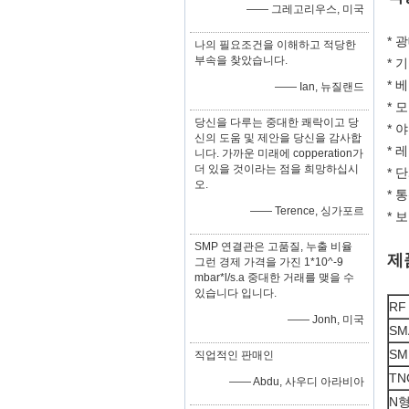
—— 그레고리우스, 미국
* 
나의 필요조건을 이해하고 적당한
부속을 찾았습니다.
* 
* 
—— Ian, 뉴질랜드
* 
당신을 다루는 중대한 쾌락이고 당
* 
신의 도움 및 제안을 당신을 감사합
* 
니다. 가까운 미래에 copperation가
더 있을 것이라는 점을 희망하십시
* 
오.
* 
—— Terence, 싱가포르
* 
SMP 연결관은 고품질, 누출 비율
제
그런 경제 가격을 가진 1*10^-9
mbar*l/s.a 중대한 거래를 맺을 수
있습니다 입니다.
RF
—— Jonh, 미국
SM
SM
직업적인 판매인
TN
—— Abdu, 사우디 아라비아
N형