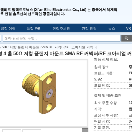
엘리트 일렉트로닉스 (Xi'an Elite Electronics Co., Ltd) 는 중국에서 체계적
상호 연결 솔루션의 선도적인 공급자입니다.
공장 여행
품질 관리
연락주세요
견적 요청
뉴스
VR
홀 50Ω 저항 플랜지 마운트 SMA RF 커넥터/RF 코아시얼 커넥터
 4 홀 50Ω 저항 플랜지 마운트 SMA RF 커넥터/RF 코아시얼 
제품 상세 정보:
원래 장소:
브랜드 이름:
EL
인증:
R
모델 번호:
S
결제 및 배송 조건:
최소 주문 수량:
1
가격:
협
포장 세부 사항:
표
배달 시간:
3
지불 조건:
T