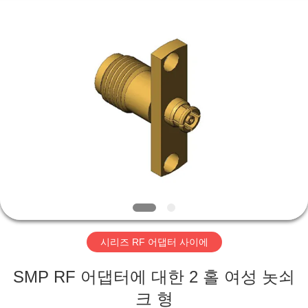
-
2026
Xi'an
Elite
Electronics
Co.,
Ltd..
All
집
Rights
Reserved.
제
품
우
리
시리즈 RF 어댑터 사이에
에
SMP RF 어댑터에 대한 2 홀 여성 놋쇠
대
크 형