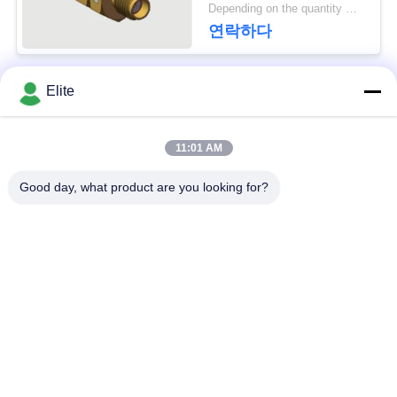
신 레이더 SATCOM
문
Depending on the quantity MOQ:재고 있음
DC-18GHz 50 Ohm 저
연락하다
을
항
요
Elite
모든
구
하
11:01 AM
SMA RF 연결관
SMP RF 연결관
세
Good day, what product are you looking for?
1.0 밀리미터 알에프
요
SMPM RF 연결관
커넥터
VR
1.85 밀리미터 알에프
2.4mm RF 연결관
SHOW
커넥터
3.5 밀리미터 알에프
사
2.92mm RF 연결관
커넥터