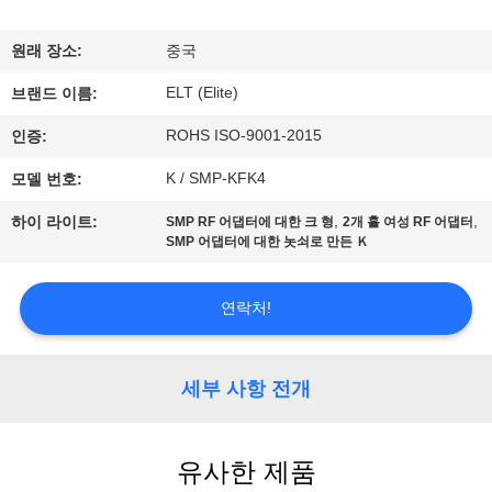
하
여
원래 장소:
중국
ELT (Elite)
브랜드 이름:
공
ROHS ISO-9001-2015
인증:
장
K / SMP-KFK4
모델 번호:
여
,
,
하이 라이트:
SMP RF 어댑터에 대한 크 형
2개 홀 여성 RF 어댑터
SMP 어댑터에 대한 놋쇠로 만든 Ｋ
행
연락처!
품
질
세부 사항 전개
관
리
유사한 제품