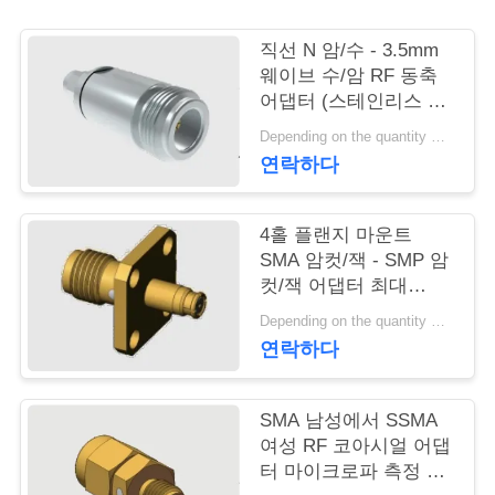
연
직선 N 암/수 - 3.5mm
웨이브 수/암 RF 동축
락
어댑터 (스테인리스 스
틸 하우징 포함)
주
Depending on the quantity MOQ:MOQ 50 for new production
연락하다
세
요
4홀 플랜지 마운트
SMA 암컷/잭 - SMP 암
컷/잭 어댑터 최대
뉴
18GHz
Depending on the quantity MOQ:MOQ 50개
스
연락하다
인
SMA 남성에서 SSMA
여성 RF 코아시얼 어댑
용
터 마이크로파 측정 통