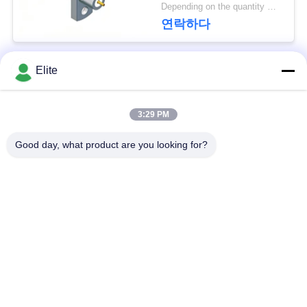
18GHz 50옴
문
Depending on the quantity MOQ:재고 있음
연락하다
을
요
Elite
모든
구
하
3:29 PM
SMA RF 연결관
SMP RF 연결관
세
Good day, what product are you looking for?
1.0 밀리미터 알에프
요
SMPM RF 연결관
커넥터
VR
1.85 밀리미터 알에프
2.4mm RF 연결관
SHOW
커넥터
3.5 밀리미터 알에프
사
2.92mm RF 연결관
커넥터