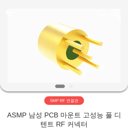
-
2026
Xi'an
Elite
Electronics
Co.,
Ltd..
All
집
Rights
Reserved.
제
품
우
리
SMP RF 연결관
에
ASMP 남성 PCB 마운트 고성능 풀 디
대
텐트 RF 커넥터