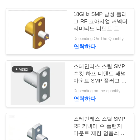
연
18GHz SMP 남성 플러
그 RF 코아시얼 커넥터
락
리미티드 디텐트 트루
홀 솔더 부착 플랜지 마
주
Depending On The Quantity MOQ:50pcs，No MOQ Restriction If In Stocks
운트
연락하다
세
요
스테인리스 스틸 SMP
수컷 하프 디텐트 패널
마운트 SMP 플러그 2
뉴
홀 플랜지 마운트 제한
Depending on the quantity MOQ:50
된 디텐트 주파수 최대
스
연락하다
18GHz
인
스테인레스 스틸 SMP
RF 커넥터 수 플랜지
용
마운트 제한 멈춤쇠