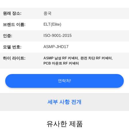
하
여
원래 장소:
중국
ELT(Elite)
브랜드 이름:
공
ISO-9001-2015
인증:
장
ASMP-JHD17
모델 번호:
여
,
,
하이 라이트:
ASMP 남성 RF 커넥터
완전 차단 RF 커넥터
PCB 마운트 RF 커넥터
행
연락처!
품
질
세부 사항 전개
관
리
유사한 제품