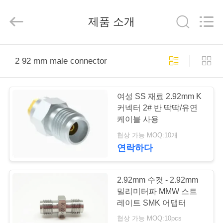
-
2026
Xi'an
제품 소개
Elite
Electronics
Co.,
Ltd..
All
집
Rights
Reserved.
2 92 mm male connector
제
여성 SS 재료 2.92mm K
품
커넥터 2# 반 딱딱/유연
케이블 사용
협상 가능 MOQ:10개
우
연락하다
리
에
2.92mm 수컷 - 2.92mm
밀리미터파 MMW 스트
대
레이트 SMK 어댑터
협상 가능 MOQ:10pcs