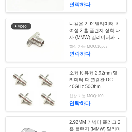
하
연락하다
여
니켈은 2.92 밀리미터 Ｋ
공
여성 2 홀 플랜지 장착 나
사 (MMW) 밀리미터파 연
장
결기를 도금처리했습니
협상 가능 MOQ:10pcs
다
연락하다
여
행
소형 K 유형 2.92mm 밀
리미터 파 연결관 DC
품
40GHz 50Ohm
협상 가능 MOQ:100
질
연락하다
관
리
2.92MM 커넥터 플러그 2
홀 플랜지 (MMW) 밀리미