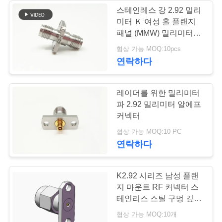
문
스테인레스 강 2.92 밀리
미터 Ｋ 여성 홀 플랜지
을
패널 (MMW) 밀리미터파
요
어댑터 4명
협상 가능 MOQ:10pcs
연락하다
구
하
레이더를 위한 밀리미터
세
파 2.92 밀리미터 알에프
커넥터
요
협상 가능 MOQ:10 PC
연락하다
VR
SHOW
K2.92 시리즈 남성 플랜
지 마운트 RF 커넥터 스
테인리스 스틸 구멍 깊이
사
1.8mm
협상 가능 MOQ:10개