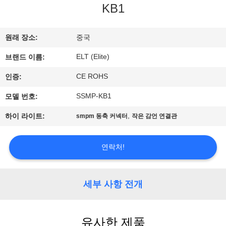
하
KB1
여
원래 장소:
중국
공
ELT (Elite)
브랜드 이름:
장
CE ROHS
인증:
여
SSMP-KB1
모델 번호:
행
,
하이 라이트:
smpm 동축 커넥터
작은 감언 연결관
연락처!
품
질
세부 사항 전개
관
리
유사한 제품