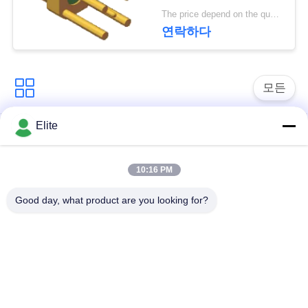
문
The price depend on the quantity MOQ:MOQ 100 부분
연락하다
을
요
구
모든
하
Elite
SMA RF 연결관
SMP RF 연결관
세
요
10:16 PM
1.0 밀리미터 알에프
SMPM RF 연결관
커넥터
Good day, what product are you looking for?
VR
1.85 밀리미터 알에프
SHOW
2.4mm RF 연결관
커넥터
사
3.5 밀리미터 알에프
2.92mm RF 연결관
커넥터