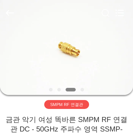
-
2026
Xi'an
Elite
Electronics
Co.,
Ltd..
All
집
Rights
Reserved.
제
품
우
리
SMPM RF 연결관
에
금관 악기 여성 똑바른 SMPM RF 연결
대
관 DC - 50GHz 주파수 영역 SSMP-