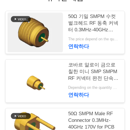
연
50Ω 기밀 SMPM 수컷
락
벌크헤드 RF 동축 커넥
터 0.3MHz-40GHz
주
170V
The price depend on the quantity MOQ:MOQ 100 부분
세
연락하다
요
코바르 알로이 금으로
칠한 미니 SMP SMPM
뉴
RF 커넥터 완전 단속
남성 40GHz 50 오hm
Depending on the quantity MOQ:재고 있음
스
연락하다
인
50Ω SMPM Male RF
Connector 0.3MHz-
용
40GHz 170V for PCB