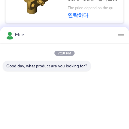
문
잭 RF 동축 어댑터 최
The price depend on the quantity MOQ:Moq 50 조각
대 40GHz
을
연락하다
요
Elite
구
모든
하
7:10 PM
SMA RF 연결관
SMP RF 연결관
세
Good day, what product are you looking for?
요
1.0 밀리미터 알에프
SMPM RF 연결관
커넥터
VR
1.85 밀리미터 알에프
SHOW
2.4mm RF 연결관
커넥터
사
3.5 밀리미터 알에프
2.92mm RF 연결관