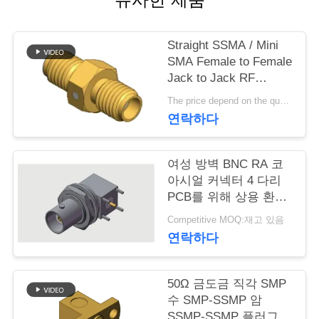
연
Straight SSMA / Mini
락
SMA Female to Female
Jack to Jack RF
주
Coaxial Adapters Up to
The price depend on the quantity MOQ:Moq 50 조각
세
18GHz
연락하다
요
여성 방벽 BNC RA 코
아시얼 커넥터 4 다리
뉴
PCB를 위해 상용 환경
에서 4 GHz까지 구멍
스
Competitive MOQ:재고 있음
용접을 통해
연락하다
인
50Ω 금도금 직각 SMP
용
수 SMP-SSMP 암
SSMP-SSMP 플러그-