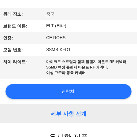
하
여
원래 장소:
중국
ELT (Elite)
브랜드 이름:
공
CE ROHS
인증:
장
SSMB-KFD1
모델 번호:
여
,
하이 라이트:
마이크로 스트립과 함께 플랜지 마운트 RF 커넥터
,
SSMB 여성 플랜지 마운트 RF 커넥터
행
여성 고주파 동축 커넥터
품
연락처!
질
세부 사항 전개
관
리
유사한 제품