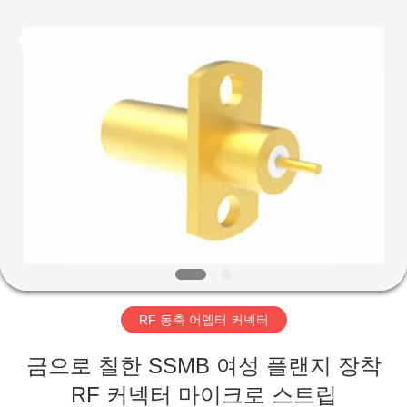
-
2026
Xi'an
Elite
Electronics
Co.,
Ltd..
All
집
Rights
Reserved.
제
품
우
리
RF 동축 어뎁터 커넥터
에
금으로 칠한 SSMB 여성 플랜지 장착
대
RF 커넥터 마이크로 스트립