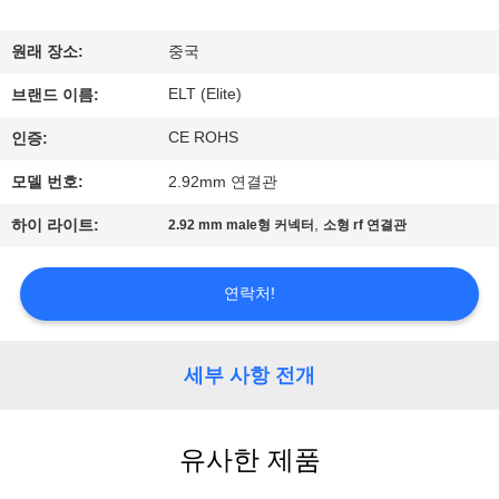
하
여
원래 장소:
중국
ELT (Elite)
브랜드 이름:
공
CE ROHS
인증:
장
모델 번호:
2.92mm 연결관
여
,
하이 라이트:
2.92 mm male형 커넥터
소형 rf 연결관
행
연락처!
품
질
세부 사항 전개
관
유사한 제품
리