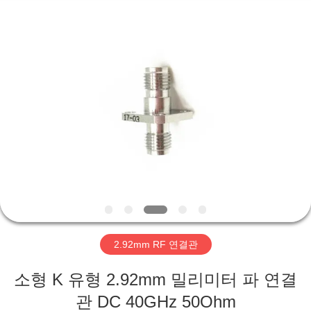
-
2026
Xi'an
Elite
Electronics
Co.,
Ltd..
All
집
Rights
Reserved.
제
품
우
리
2.92mm RF 연결관
에
소형 K 유형 2.92mm 밀리미터 파 연결
대
관 DC 40GHz 50Ohm