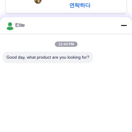
문
1.3mm
연락하다
을
Elite
요
모든
구
12:44 PM
SMA RF 연결관
SMP RF 연결관
하
Good day, what product are you looking for?
세
1.0 밀리미터 알에프
SMPM RF 연결관
요
커넥터
1.85 밀리미터 알에프
VR
2.4mm RF 연결관
커넥터
SHOW
3.5 밀리미터 알에프
2.92mm RF 연결관
사
커넥터