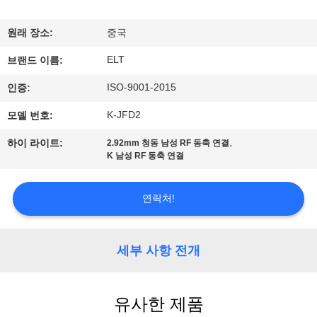
하
여
원래 장소:
중국
ELT
브랜드 이름:
공
ISO-9001-2015
인증:
장
K-JFD2
모델 번호:
여
,
하이 라이트:
2.92mm 청동 남성 RF 동축 연결
K 남성 RF 동축 연결
행
연락처!
품
질
세부 사항 전개
관
리
유사한 제품