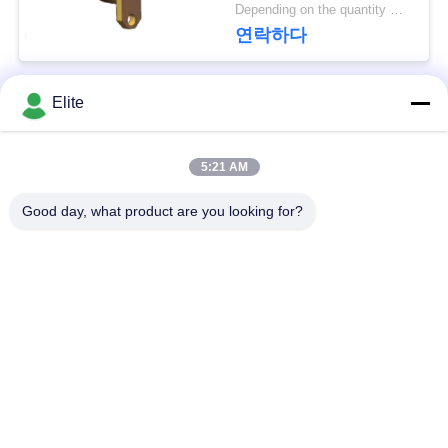
12.2mm 및 핀 직경
문
Depending on the quantity MOQ:MOQ 30개
1.3mm
연락하다
을
요
Elite
모든
구
하
5:21 AM
SMA RF 연결관
SMP RF 연결관
세
Good day, what product are you looking for?
1.0 밀리미터 알에프
요
SMPM RF 연결관
커넥터
VR
1.85 밀리미터 알에프
2.4mm RF 연결관
SHOW
커넥터
3.5 밀리미터 알에프
사
2.92mm RF 연결관
커넥터