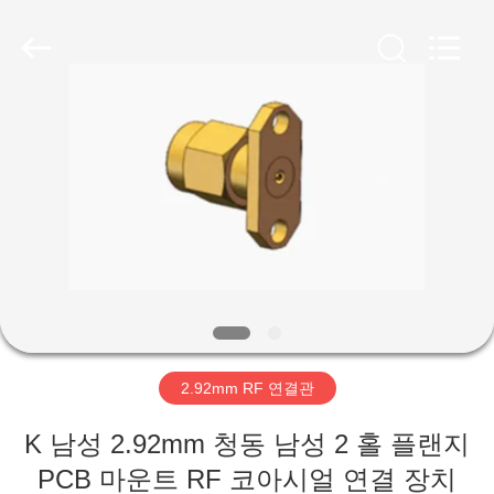
-
2026
Xi'an
Elite
Electronics
Co.,
Ltd..
All
집
Rights
Reserved.
제
품
우
리
2.92mm RF 연결관
에
K 남성 2.92mm 청동 남성 2 홀 플랜지
대
PCB 마운트 RF 코아시얼 연결 장치